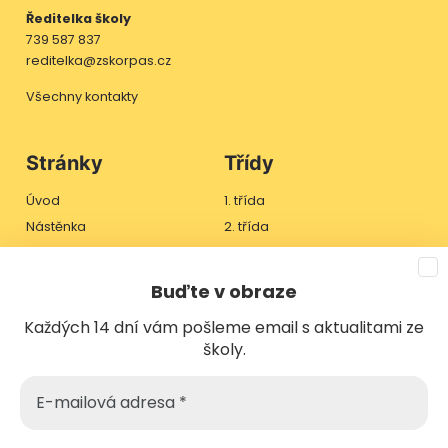
Ředitelka školy
739 587 837
reditelka@zskorpas.cz
Všechny kontakty
Stránky
Třídy
Úvod
1. třída
Nástěnka
2. třída
Třídy
3. třída
Jídelníček
4. třída
Buďte v obraze
Škola
Každých 14 dní vám pošleme email s aktualitami ze
Školská rada
školy.
Kontakt
E-
Odběr novinek
mailová
adresa