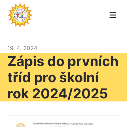
Skip
to
Men
content
19. 4. 2024
Zápis do prvních
tříd pro školní
rok 2024/2025