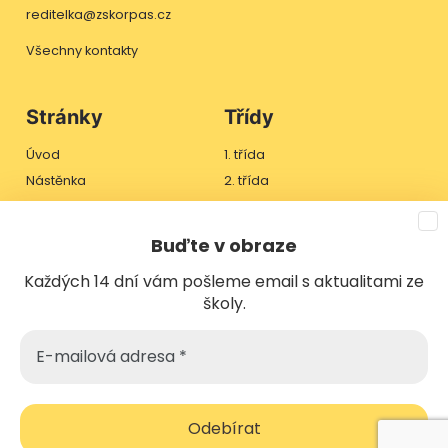
reditelka@zskorpas.cz
Všechny kontakty
Stránky
Třídy
Úvod
1. třída
Nástěnka
2. třída
Třídy
3. třída
Jídelníček
4. třída
Buďte v obraze
Škola
Každých 14 dní vám pošleme email s aktualitami ze
Školská rada
školy.
Kontakt
E-
Odběr novinek
mailová
adresa
*
Copyright © 2026 ZŠ Koryčanské Paseky