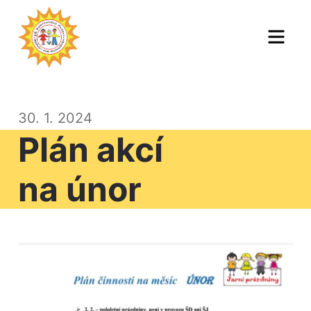
Skip
to
Men
content
30. 1. 2024
Plán akcí
na únor