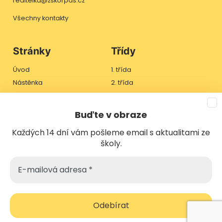
reditelka@zskorpas.cz
Všechny kontakty
Stránky
Třídy
Úvod
1. třída
Nástěnka
2. třída
Třídy
3. třída
Jídelníček
4. třída
Buďte v obraze
Škola
Každých 14 dní vám pošleme email s aktualitami ze
Školská rada
školy.
Kontakt
E-
Odběr novinek
mailová
adresa
*
Copyright © 2026 ZŠ Koryčanské Paseky
vyrobil Jan Kocián