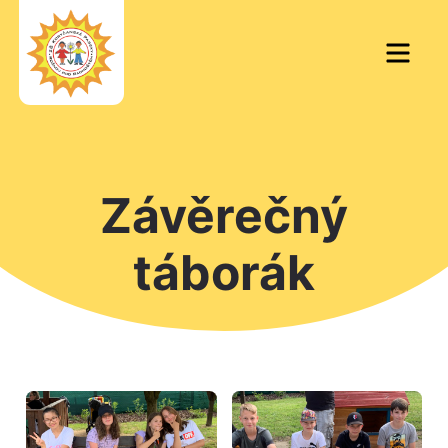
Skip
to
Men
content
Závěrečný
táborák