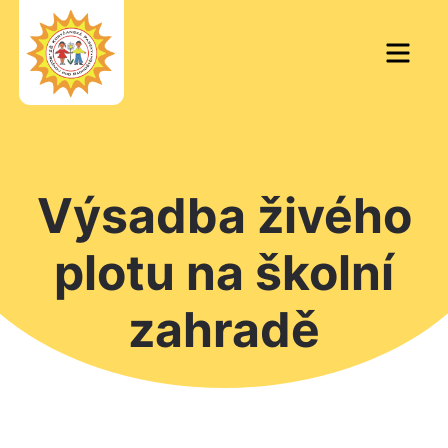
Skip
to
Men
content
Výsadba živého
plotu na školní
zahradě