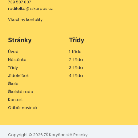
739 587 837
reditelka@zskorpas.cz
Všechny kontakty
Stránky
Třídy
Úvod
1. třída
Nástěnka
2. třída
Třídy
3. třída
Jídelníček
4. třída
Škola
Školská rada
Kontakt
Odběr novinek
Copyright © 2026 ZŠ Koryčanské Paseky