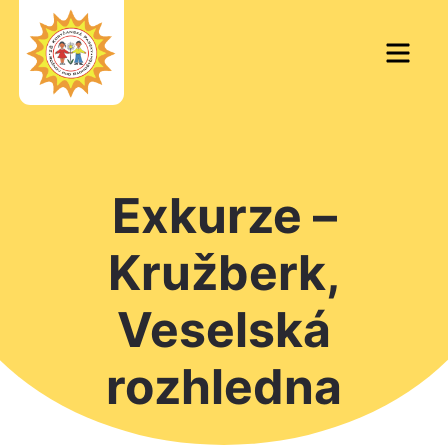
Skip
to
Men
content
Exkurze –
Kružberk,
Veselská
rozhledna