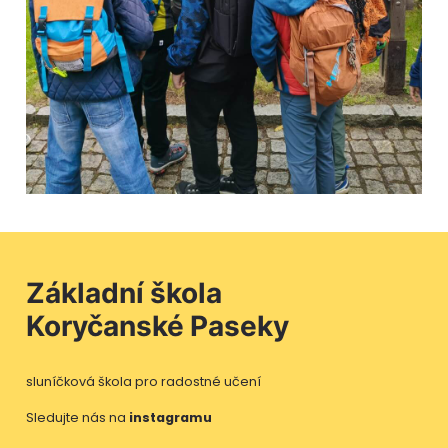
Základní škola
Koryčanské Paseky
sluníčková škola pro radostné učení
Sledujte nás na
instagramu