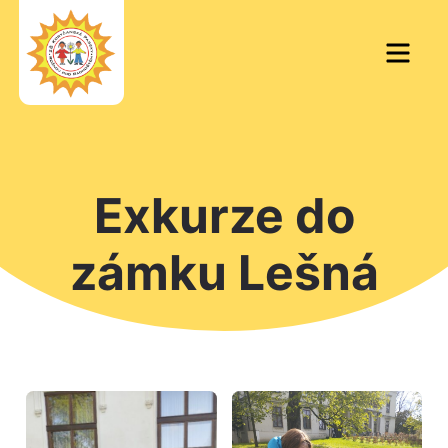
Skip
to
Men
content
Exkurze do
zámku Lešná